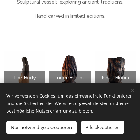
Sculptural vessels exploring ancient traditions.
Hand carved in limited editions.
The Body
Inner Bloom
Inner Bloom
Within
No. 1
No. 2
Wir verwenden Cookies, um das einwandfreie Funktionieren
und die Sicherheit der Website zu gewährleisten und eine
bestmögliche Nutzererfahrung zu bieten.
VINKO NINO JAEGER, AUSTRIA
Nur notwendige akzeptieren
Alle akzeptieren
Unterstützt von
Webnode
Cookies